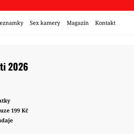
Seznamky
Sex kamery
Magazín
Kontakt
ti 2026
atky
uze 199 Kč
údaje