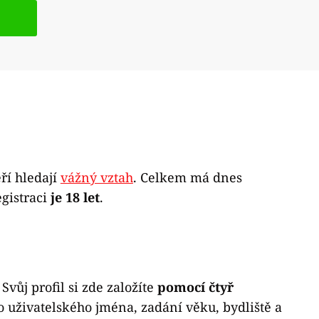
ří hledají
vážný vztah
. Celkem má dnes
gistraci
je 18 let
.
ůj profil si zde založíte
pomocí čtyř
o uživatelského jména, zadání věku, bydliště a