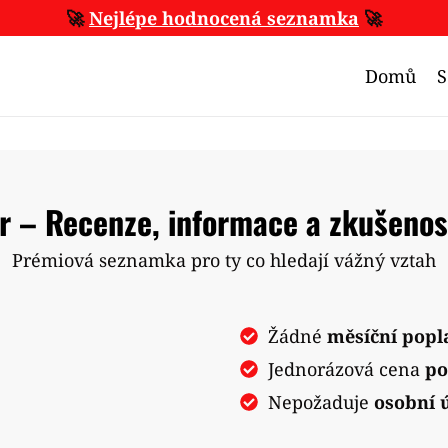
🚀
Nejlépe hodnocená seznamka
🚀
Domů
ar – Recenze, informace a zkušenos
Prémiová seznamka pro ty co hledají vážný vztah
Žádné
měsíční popl
Jednorázová cena
po
Nepožaduje
osobní 