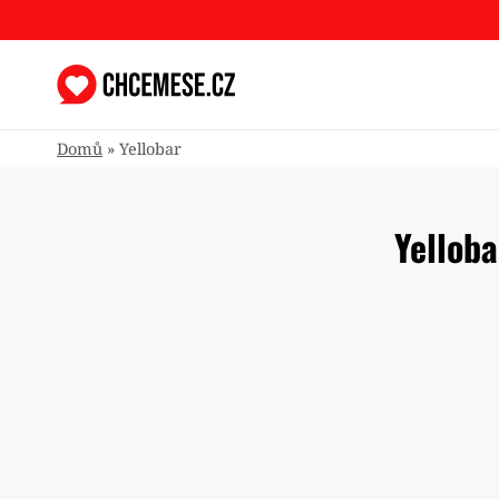
Přeskočit
na
obsah
Domů
»
Yellobar
Yellob