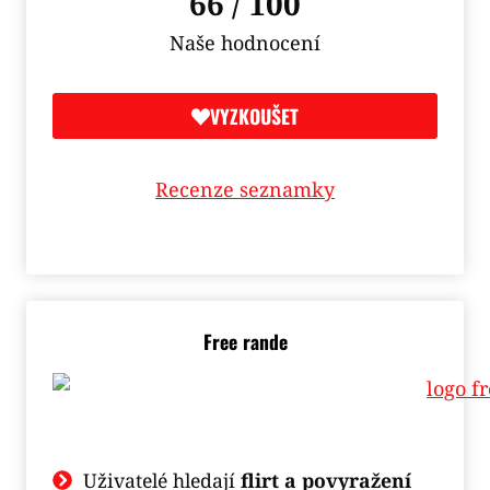
66 / 100
Naše hodnocení
VYZKOUŠET
Recenze seznamky
Free rande
Uživatelé hledají
flirt a povyražení