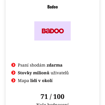
Badoo
Psaní shodám
zdarma
Stovky milionů
uživatelů
Mapa
lidí v okolí
71 / 100
Naše hodnocení